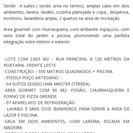
Sendo 4 suites ( sendo uma no terreo), amplas salas em dois
ambientes, lareira, lavabo, cozinha planejada e copa , despensa,
escritorio, lavanderia ampla, 2 quartos na area de recreação.
Area gourmet com churrasqueira, com ambiente espaçoso, com
vista total do jardim e piscina, promovendo uma perfeita
integração entre interior e exterior.
-LOTE COM 2.603 M2 – RUA PRINCIPAL A 120 METROS DA
PORTARIA- FRENTE LESTE
-CONSTRUÇÃO – 550 METROS QUADRADOS + PISCINA
- POSSUI POÇO ARTESIANO. -
- 04 SUÍTES SENDO UMA MASTER (TÉRREA)
-ÁREA GORMET COM 90 M2- FOGÃO, CHURRASQUEIRA E
FORNO DE PIZZA GRENDE.
- 07 APARELHOS DE REFRIGERAÇÃO.
- LAVABO E MAIS DOIS BANHEIROS PARA SERVIR A ÁREA DE
LAZER E PISCINA.
-SALA EM DOIS AMBIENTES, COM LAREIRA, ESCADA EM
MADEIRA