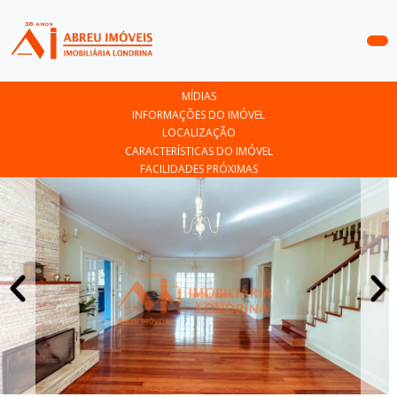
COMPRAR
MÍDIAS
ALUGAR
INFORMAÇÕES DO IMÓVEL
LOCALIZAÇÃO
LANÇAMENTOS
CARACTERÍSTICAS DO IMÓVEL
FACILIDADES PRÓXIMAS
ANUNCIE
SEU
IMÓVEL
CONTATO