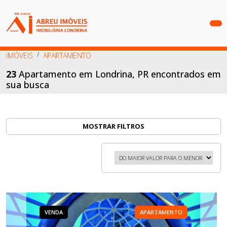
COMPRAR
IMÓVEIS
APARTAMENTO
ALUGAR
23
Apartamento em Londrina, PR encontrados em
sua busca
LANÇAMENTOS
ANUNCIE
SEU
MOSTRAR FILTROS
IMÓVEL
CONTATO
VENDA
APARTAMENTO