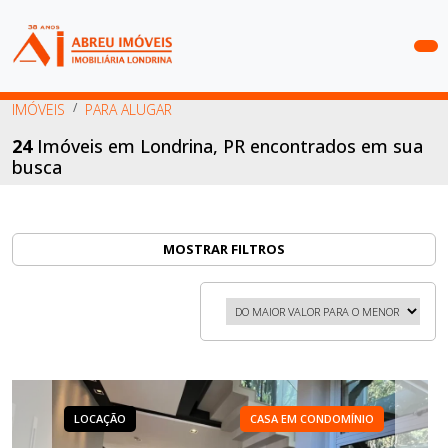
COMPRAR
IMÓVEIS
PARA ALUGAR
ALUGAR
24
Imóveis em Londrina, PR encontrados em sua
busca
LANÇAMENTOS
ANUNCIE
SEU
MOSTRAR FILTROS
IMÓVEL
CONTATO
LOCAÇÃO
CASA EM CONDOMÍNIO