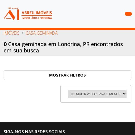
COMPRAR
IMÓVEIS
CASA GEMINADA
ALUGAR
0
Casa geminada em Londrina, PR encontrados
em sua busca
LANÇAMENTOS
ANUNCIE
SEU
MOSTRAR FILTROS
IMÓVEL
CONTATO
SIGA-NOS NAS REDES SOCIAIS